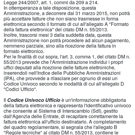
Legge 244/2007, art. 1, commi da 209 a 214.
In ottemperanza a tale disposizione, questa
Amministrazione, a decorrere dal 31 marzo 2015, non potrà
più accettare fatture che non siano trasmesse in forma
elettronica secondo il formato di cui all'allegato A "Formato
della fattura elettronica" del citato DM n. 55/2013.
Inoltre, trascorsi mesi 3 dalla suddetta data, questa
Amministrazione non potrà procedere ad alcun pagamento,
nemmeno parziale, sino alla ricezione della fattura in
formato elettronico.
Per le finalità di cui sopra, l'art. 3, comma 1, del citato DM n.
55/2013 prevede che l'Amministrazione individui i propri
uffici deputati alla ricezione delle fatture elettroniche,
inserendoli nell'Indice delle Pubbliche Amministrazioni
(IPA), che provvede a rilasciare per ognuno di essi un
Codice Univoco secondo le modalità di cui all'allegato D
"Codici Ufficio".
Il
Codice Univoco Ufficio
è un'informazione obbligatoria
della fattura elettronica e rappresenta l'identificativo univoco
che consente al Sistema di Interscambio (SdI), gestito
dall'Agenzia delle Entrate, di recapitare correttamente la
fattura elettronica all'ufficio destinatario. A completamento
del quadro regolamentare, si segnala che l'allegato B
"Regole tecniche" al citato DM n. 55/2013, contiene le