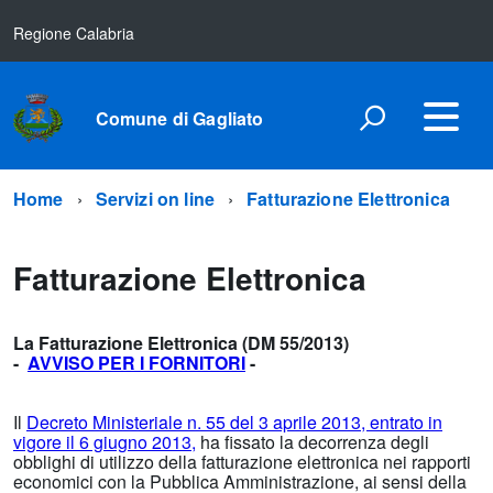
Regione Calabria
Comune di Gagliato
Home
Servizi on line
Fatturazione Elettronica
Fatturazione Elettronica
La Fatturazione Elettronica (DM 55/2013)
-
AVVISO PER I FORNITORI
-
Il
Decreto Ministeriale n. 55 del 3 aprile 2013, entrato in
vigore il 6 giugno 2013,
ha fissato la decorrenza degli
obblighi di utilizzo della fatturazione elettronica nei rapporti
economici con la Pubblica Amministrazione, ai sensi della