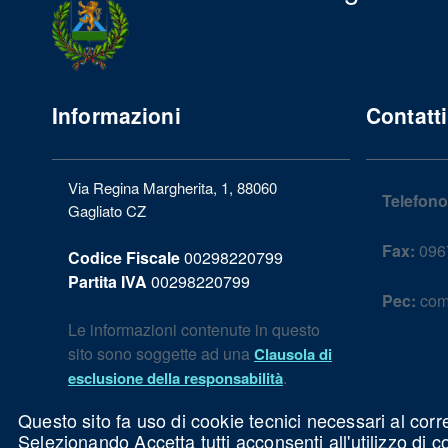
Informazioni
Contatti
Via Regina Margherita, 1, 88060
Telefono
Gagliato CZ
Fax:
096
Codice Fiscale
00298220799
Partita IVA
00298220799
Pec:
com
Le informazioni contenute in questo
sito sono soggette ad una
Clausola di
.
esclusione della responsabilità
Questo sito fa uso di cookie tecnici necessari al corr
Selezionando Accetta tutti acconsenti all'utilizzo di 