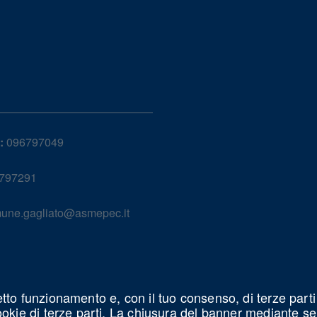
:
096797049
797291
une.gagliato@asmepec.it
etto funzionamento e, con il tuo consenso, di terze parti
cookie di terze parti. La chiusura del banner mediante s