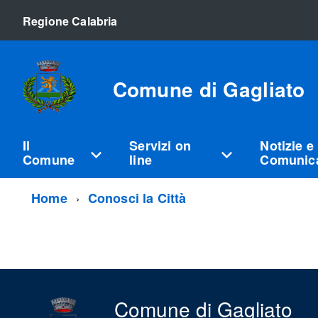
Regione Calabria
Comune di Gagliato
Il
Servizi on
Notizie e
Comune
line
Comunica
Home
Conosci la Città
Comune di Gagliato